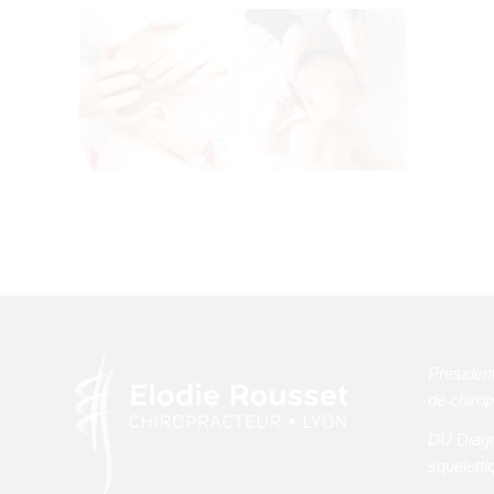
Président
de chirop
DU Diagn
squeletti