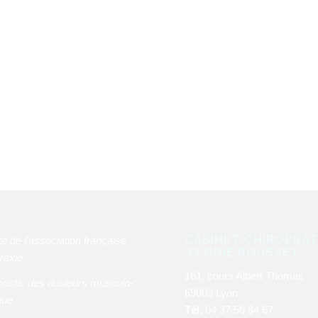
CABINET CHIROPRAT
e de l’association française
ELODIE ROUSSET
raxie
161, cours Albert Thomas
ostic des douleurs musculo-
69003 Lyon
que
Tél.
04 37 56 84 67