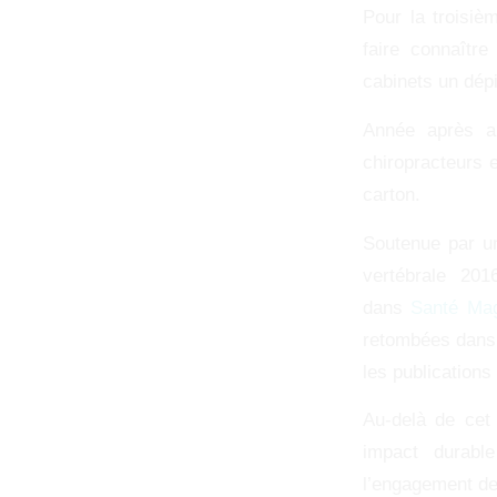
Pour la troisiè
faire connaîtr
cabinets un dépi
Année après a
chiropracteurs e
carton.
Soutenue par un
vertébrale 20
dans
Santé Ma
retombées dans 
les publication
Au-delà de cet 
impact durable
l’engagement de