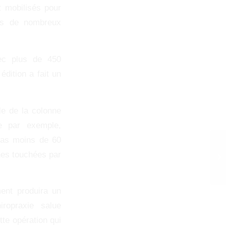
t mobilisés pour
ans de nombreux
ec plus de 450
édition a fait un
le de la colonne
e par exemple,
 pas moins de 60
nes touchées par
ment produira un
iropraxie salue
te opération qui