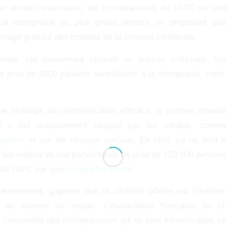
me année consécutive, les chiropracteurs de l’AFC se son
e la chiropraxie au plus grand nombre en proposant d
stage gratuits des troubles de la colonne vertébrale.
nnée, cet événement connaît un succès croissant. Av
t pres de 4000 patients sensibilisés à la chiropraxie, cette 
e stratégie de communication efficace, la journée mondia
16 a été massivement relayée par les médias, comm
gazine
, et sur les réseaux sociaux. En effet, ce ne sont
les médias et une portée totale de près de 123 000 person
s de l’AFC sur son
compte Facebook
.
événement, gageons que la visibilité offerte par l’événe
 au travers du temps. L’Association française de ch
 l’ensemble des chiropracteurs qui se sont investis dans cet