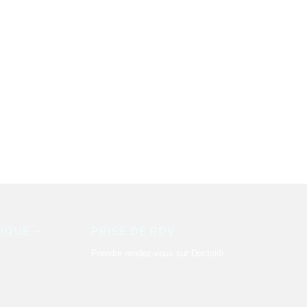
IQUE –
PRISE DE RDV
Prendre rendez-vous sur Doctolib