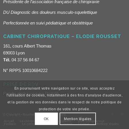
Présidente de l’association française de chiropraxie
DU Diagnostic des douleurs musculo-squelettique
Perfectionnée en suivi pédiatrique et obstétrique
CABINET CHIROPRATIQUE – ELODIE ROUSSET
161, cours Albert Thomas
69003 Lyon
Tél.
04 37 56 84 67
N° RPPS 10010684222
PRISE DE RDV
En poursuivant votre navigation sur ce site, vous acceptez
Prendre rendez-vous sur Doctolib
l'utilisation de cookies, notamment à des fins d'analyse d'audience,
et la gestion de vos données dans le respect de notre politique de
protection de votre vie privée.
© Copyright - Rousset Elodie - Sweet'n'Tasty
OK
Mention légales
Accueil
La chiropraxie
Vous êtes patients
Votre chiropracteur
Pédiatrie
La consultation
Blog
Contact
Lexique
Mentions légales